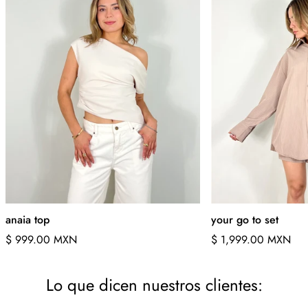
anaia top
your go to set
Precio
Precio
$ 999.00 MXN
$ 1,999.00 MXN
regular
regular
Lo que dicen nuestros clientes: